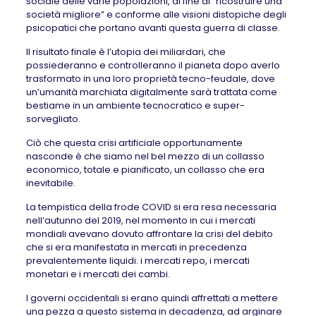
sociale delle varie popolazioni, al fine di “ricostruire una
società migliore” e conforme alle visioni distopiche degli
psicopatici che portano avanti questa guerra di classe.
Il risultato finale è l’utopia dei miliardari, che
possiederanno e controlleranno il pianeta dopo averlo
trasformato in una loro proprietà tecno-feudale, dove
un’umanità marchiata digitalmente sarà trattata come
bestiame in un ambiente tecnocratico e super-
sorvegliato.
Ciò che questa crisi artificiale opportunamente
nasconde è che siamo nel bel mezzo di un collasso
economico, totale e pianificato, un collasso che era
inevitabile.
La tempistica della frode COVID si era resa necessaria
nell’autunno del 2019, nel momento in cui i mercati
mondiali avevano dovuto affrontare la crisi del debito
che si era manifestata in mercati in precedenza
prevalentemente liquidi: i mercati repo, i mercati
monetari e i mercati dei cambi.
I governi occidentali si erano quindi affrettati a mettere
una pezza a questo sistema in decadenza, ad arginare