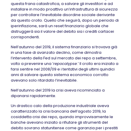
questa frana catastrofica, a salvare gli investitori e ad
installare in modo proattivo un’infrastruttura di sicurezza
per controllare l’inevitabile disordine sociale derivante
da questo crollo. Quello che seguirà, dopo un periodo di
iperinflazione, sarà un reset finanziario globale che
distruggerà sia il valore del debito sia i crediti cartacei
corrispondenti.
Nell’autunno del 2019, il sistema finanziario si trovava già
in una fase di avanzato declino, come dimostra
l’intervento della Fed sul mercato dei repo a settembre,
volto a prevenire una ‘
repocalypse
.’ Il crollo era iniziato a
farsi sentire nel 2008/09 e i tentativi degli ultimi quindici
anni di salvare questo sistema economico corrotto
avevano solo ritardato l’inevitabile.
Nell’autunno del 2019 la crisi aveva ricominciato a
dipanarsi rapidamente.
Un drastico calo della produzione industriale aveva
caratterizzato la crisi bancaria dell’agosto 2019, la
cosiddetta crisi dei repo, quando improvvisamente le
banche avevano iniziato a rifiutare gli strumenti del
debito sovrano statunitense come garanzia per i prestiti