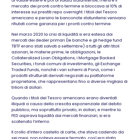
di valute estere e poi di valuta statunitense, mentre il
mercato dei pronti contro termine si bloccava al 10% di
interesse sui prestiti repo overnight. I titoli del Tesoro
americano e persino le banconote statunitensi venivano
rifiutati come garanzia per i pronti contro termine.
Nel marzo 2020 la crisi di liquidità si era estesa dai
mercati dei dealer primari (le banche e gli hedge fund
TBTF erano stati salvati a settembre) a tutti gli altri titoli
azionari, le materie prime, le obbligazioni, le
Collateralized Loan Obligations, i Mortgage Backed
Securities, i fondi comuni di investimento, gli Exchange
Traded Funds, nonché i vari schemi di Ponzi, come i
prodotti strutturati derivati negoziati su piattaforme
proprietarie, che rappresentano fino a diverse migliaia di
trilioni di dollari.
Quando i titoli del Tesoro americano erano diventati
illiquidi a causa della crescita esponenziale del debito
pubblico, ma soprattutto privato, in dollari, e mentre la
FED aspirava liquidità dai mercati finanziari, si era
scatenato l’inferno.
Il crollo d’intero castello di carte, che stava cadendo da
sei mesi, non poteva essere fermato, così era stata