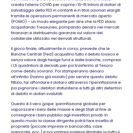
creata l’isteria COVID per coprire i 10-15 trilioni di dollari di
salvataggio della FED in contanti e in titoli azionari elargiti
tramite le operazioni permanenti di mercato aperto
(POMO) – un modo elegante per dire che la FED stava
acquistando Treasuries, pompando denaro nei mercati
finanziari e distribuendo garanzie sul valore del
collaterale utilizzato nei derivati strutturati.
Il gioco finale, attualmente in corso, prevede che le
Banche Centrali (Fed) acquistino tutto il debito tossico e
senza valore dagli hedge fund e dalle banche, compresi
i 1,5 quadrilioni di derivati, per poi trasferirlo al Tesoro
come debito sovrano. Poi stamperanno denaro
all’infinito (hanno già iniziato) per servire questo debito
fittizio, far affondare il dollaro attraverso l’iperinflazione e
poi pignorare i debitori statunitensi e tutti gli altri detentori
di debito in dollari svalutati.
Questo è il vero golpe: iperinflazione globale per
vaporizzare i beni delle masse e degli Stati al fine di
consegnare i beni pubblici agli investitori privati. In
questo modo la classe dirigente potrà fare incetta di
proprietà (piccole imprese in bancarotta, case
pignorate, ecc.) e poi vantare pretese illimitate su tutto il